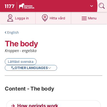
Du har valt region
Dalarna
.
To start page for 1177
at 1177.se
at 1177.se
Menu
Logga in
Hitta vård
English
The body
Kroppen - engelska
Lättläst svenska
OTHER LANGUAGES
Content - The body
How periods work