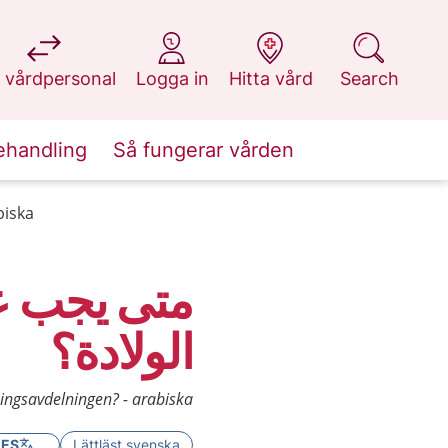
at 1177.se
at 1177.se
at 1177.se
at 1177.se
 vårdpersonal
Logga in
Hitta vård
Search
ehandling
Så fungerar vården
biska
متى يجب ع
الولادة؟
sningsavdelningen? - arabiska
GES
Lättläst svenska