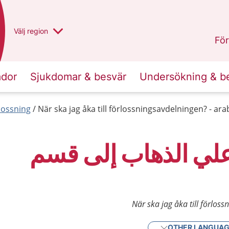
Du har valt region
Välj
en annan
region
Västra Götaland
.
För
ador
Sjukdomar & besvär
Undersökning & b
lossning
När ska jag åka till förlossningsavdelningen? - ara
لي الذهاب إلى قسم
När ska jag åka till förlos
OTHER LANGUA