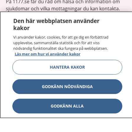
På 1177.se får du råd om hälsa och information om
sjukdomar och vilka mottagningar du kan kontakta.
Logga in för att läsa din journal och göra dina
Den här webbplatsen använder
vårdärenden. Ring telefonnummer 1177 för
kakor
sjukvårdsrådgivning dygnet runt.
1177 ger dig råd när du vill må bättre.
Vi använder kakor, cookies, för att ge dig en förbättrad
upplevelse, sammanställa statistik och för att viss
nödvändig funktionalitet ska fungera på webbplatsen.
Läs mer om hur vi använder kakor
HANTERA KAKOR
Show co
1177 på flera språk
GODKÄNN NÖDVÄNDIGA
Show co
Om 1177
Show co
GODKÄNN ALLA
Kontakt
Behandling av personuppgifter