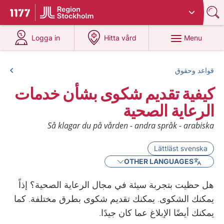
Du har valt region
Stockholms län
.
To start page for 1177
at 1177.se
at 1177.se
Menu
Logga in
Hitta vård
قواعد وحقوق
كيفية تقديم شكوى بشأن خدمات
الرعاية الصحية
Så klagar du på vården - andra språk - arabiska
Lättläst svenska
OTHER LANGUAGES
هل حظيت بتجربة سيئة في مجال الرعاية الصحية؟ إذاً
يمكنك الشكوى. يمكنك تقديم شكوى بطرق مختلفة. كما
يمكنك أيضًا الإبلاغ عما كان جيدًا.