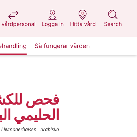
at 1177.se
at 1177.se
at 1177.se
at 1177.se
 vårdpersonal
Logga in
Hitta vård
Search
ehandling
Så fungerar vården
فحص للكش
الحليمي ا
i livmoderhalsen - arabiska