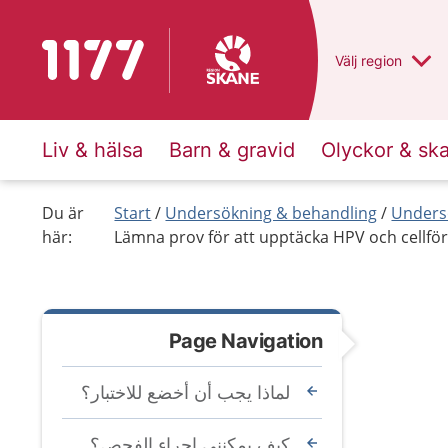
To start page for 1177
Du har valt regio
Välj
en annan
region
Liv & hälsa
Barn & gravid
Olyckor & sk
Du är
Start
Undersökning & behandling
Unders
här:
Lämna prov för att upptäcka HPV och cellför
Page Navigation
لماذا يجب أن أخضع للاختبار؟
كيف يمكنني إجراء الفحص؟