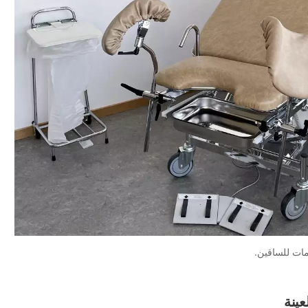
ات للساقين.
عينة