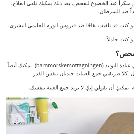
كراً عند الخضوع للفحص. بعد ذلك يمكنكِ تلقي العلاج.
داً ضد السرطان.
 كنتِ قد تلقيتِ لقاحًا ضد فيروس الورم
الحليمي
البشري.
 كنتِ حاملاً.
لفحص؟
عيادة التوليد
(barnmorskemottagningen)
. يمكنك أيضاً
 كلا طريقتي جمع العينات جيدتان بنفس القدر.
يمكنكِ أن تقولي إنكِ لا تريد جمع العينة بنفسك.