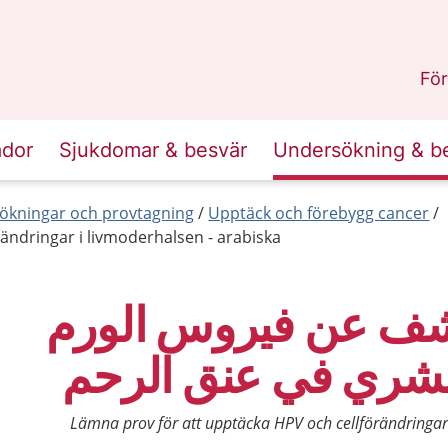
n
Skåne
.
För
ador
Sjukdomar & besvär
Undersökning & b
ökningar och provtagning
Upptäck och förebygg cancer
ändringar i livmoderhalsen - arabiska
ف عن فيروس الورم
لبشري في عنق الرحم
Lämna prov för att upptäcka HPV och cellförändringar 