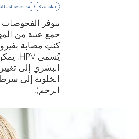
ättläst svenska
Svenska
تتوفر الفحوصات ب
جمع عينة من المهبل
كنتِ مصابة بفيرو
يُسمى V
البشري إلى تغيير
الخلوية إلى سرط
الرحم).