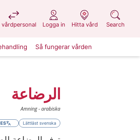
at 1177.se
at 1177.se
at 1177.se
at 1177.se
 vårdpersonal
Logga in
Hitta vård
Search
ehandling
Så fungerar vården
الرضاعة
Amning - arabiska
GES
Lättläst svenska
توفر الرضاعة للط