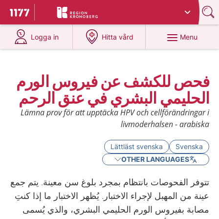
Du har valt region
Kronoberg
.
To start page for 1177
at 1177.se
at 1177.se
Menu
Logga in
Hitta vård
فحص للكشف عن فيروس الورم
الحليمي البشري في عنق الرحم
Lämna prov för att upptäcka HPV och cellförändringar i
livmoderhalsen - arabiska
Lättläst svenska
Svenska
OTHER LANGUAGES
تتوفر الفحوصات بانتظام بمجرد بلوغ سن معينة. يتم جمع
عينة من المهبل لإجراء الاختبار. يُظهر الاختبار ما إذا كنتِ
مصابة بفيروس الورم الحليمي البشري، والذي يُسمى