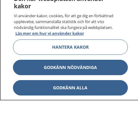
kakor
Vi använder kakor, cookies, för att ge dig en förbättrad
upplevelse, sammanställa statistik och för att viss
nödvändig funktionalitet ska fungera på webbplatsen.
Show co
1177 på flera språk
Läs mer om hur vi använder kakor
HANTERA KAKOR
Show co
Om 1177
Show co
Kontakt
GODKÄNN NÖDVÄNDIGA
GODKÄNN ALLA
Behandling av personuppgifter
Hantering av kakor
Inställningar för kakor