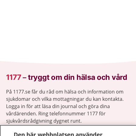
1177
–
tryggt om din hälsa och vård
På 1177.se får du råd om hälsa och information om
sjukdomar och vilka mottagningar du kan kontakta.
Logga in för att läsa din journal och göra dina
vårdärenden. Ring telefonnummer 1177 för
sjukvårdsrådgivning dygnet runt.
1177 ger dig råd när du vill må bättre.
Den här webbplatsen använder