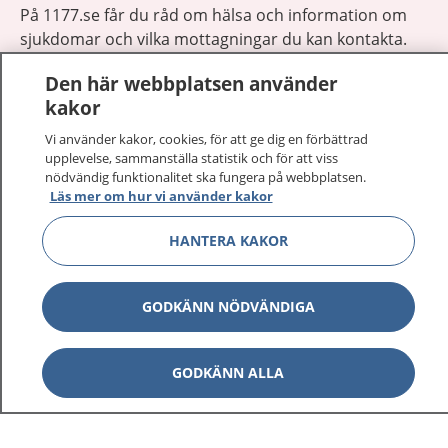
På 1177.se får du råd om hälsa och information om
sjukdomar och vilka mottagningar du kan kontakta.
Logga in för att läsa din journal och göra dina
Den här webbplatsen använder
vårdärenden. Ring telefonnummer 1177 för
kakor
sjukvårdsrådgivning dygnet runt.
1177 ger dig råd när du vill må bättre.
Vi använder kakor, cookies, för att ge dig en förbättrad
upplevelse, sammanställa statistik och för att viss
nödvändig funktionalitet ska fungera på webbplatsen.
Läs mer om hur vi använder kakor
HANTERA KAKOR
Show co
1177 på flera språk
GODKÄNN NÖDVÄNDIGA
Show co
Om 1177
Show co
GODKÄNN ALLA
Kontakt