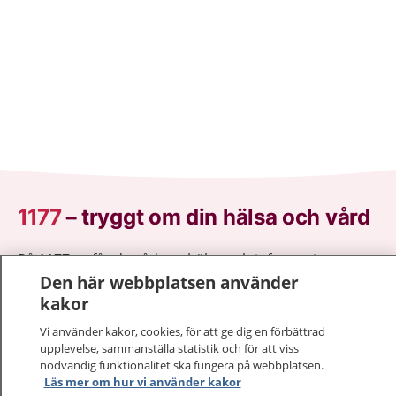
1177
–
tryggt om din hälsa och vård
På 1177.se får du råd om hälsa och information om
Den här webbplatsen använder
sjukdomar och vilka mottagningar du kan kontakta.
kakor
Logga in för att läsa din journal och göra dina
vårdärenden. Ring telefonnummer 1177 för
Vi använder kakor, cookies, för att ge dig en förbättrad
sjukvårdsrådgivning dygnet runt.
upplevelse, sammanställa statistik och för att viss
1177 ger dig råd när du vill må bättre.
nödvändig funktionalitet ska fungera på webbplatsen.
Läs mer om hur vi använder kakor