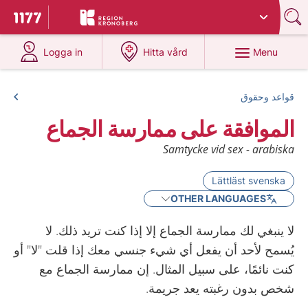
Du har valt region
Kronoberg
.
To start page for 1177
at 1177.se
at 1177.se
Menu
Logga in
Hitta vård
قواعد وحقوق
الموافقة على ممارسة الجماع
Samtycke vid sex - arabiska
Lättläst svenska
OTHER LANGUAGES
لا ينبغي لك ممارسة الجماع إلا إذا كنت تريد ذلك. لا
يُسمح لأحد أن يفعل أي شيء جنسي معك إذا قلت "لا" أو
كنت نائمًا، على سبيل المثال. إن ممارسة الجماع مع
شخص بدون رغبته يعد جريمة.