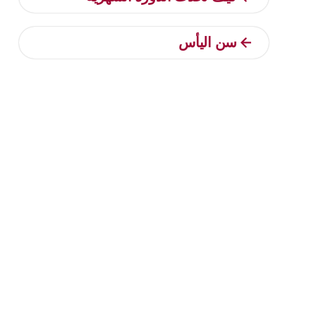
سن اليأس