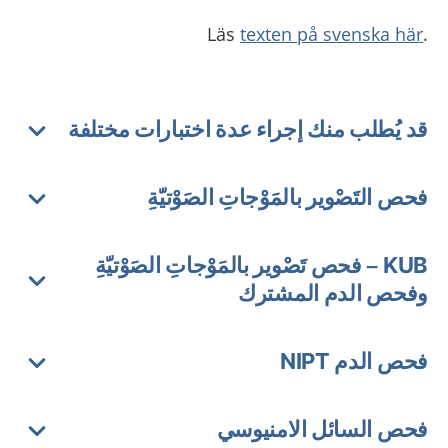
texten på svenska här
.Läs
قد يُطلب منك إجراء عدة اختبارات مختلفة
فحص التَصْوير بالمَوْجاتِ الصَوْتيّةِ
KUB – فحص تَصْوير بالمَوْجاتِ الصَوْتيّةِ
وفحص الدم المشترك
فحص الدم NIPT
فحص السائل الامنيوسي