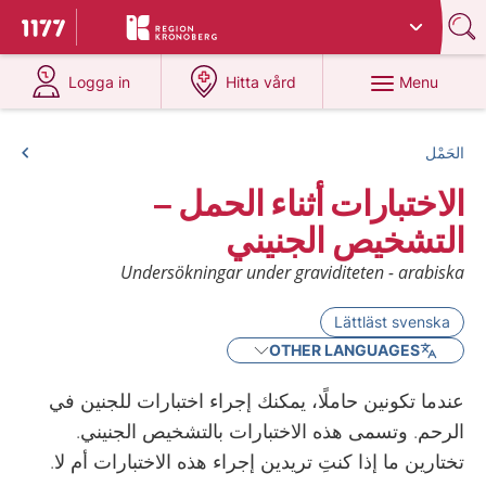
Du har valt region
Kronoberg
.
To start page for 1177
at 1177.se
at 1177.se
Menu
Logga in
Hitta vård
الحَمْل
الاختبارات أثناء الحمل –
التشخيص الجنيني
Undersökningar under graviditeten - arabiska
Lättläst svenska
OTHER LANGUAGES
عندما تكونين حاملًا، يمكنك إجراء اختبارات للجنين في
الرحم. وتسمى هذه الاختبارات بالتشخيص الجنيني.
تختارين ما إذا كنتِ تريدين إجراء هذه الاختبارات أم لا.