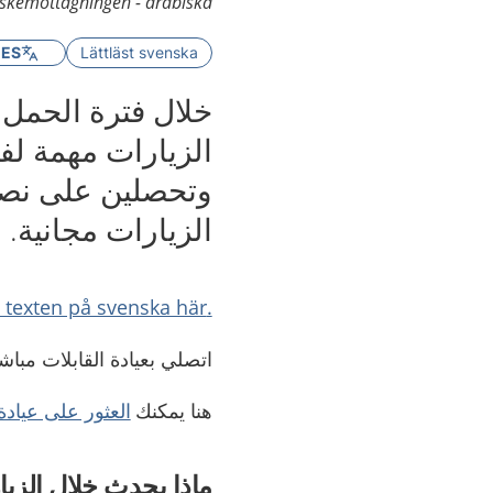
kemottagningen - arabiska
GES
Lättläst svenska
خلال فترة الحمل ت
الزيارات مهمة لف
وتحصلين على نصا
الزيارات مجانية.
.Läs texten på svenska här
اتصلي بعيادة القابلات مباش
هنا يمكنك
العثور على عيادة 
ماذا يحدث خلال الزي