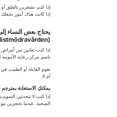
إذا كنتِ تشعرين بالقلق أو
ا
إذا كانت هناك أمور تجعلك 
يحتاج بعض النساء إل
(specialistmödravården)
إذا كنت تعانين من أمراض 
باسم مركز رعاية الأمومة 
تقوم القابلة أو الطبيب في 
أم لا.
يمكنكِ الاستعانة بمترجم
إذا كنتِ لا تتحدثين السويد
الصحية. عندما تحجزين موع