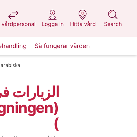
at 1177.se
at 1177.se
at 1177.se
at 1177.se
 vårdpersonal
Logga in
Hitta vård
Search
ehandling
Så fungerar vården
arabiska
الزيارات في
gningen
)