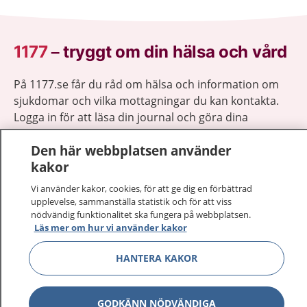
1177
–
tryggt om din hälsa och vård
På 1177.se får du råd om hälsa och information om
sjukdomar och vilka mottagningar du kan kontakta.
Logga in för att läsa din journal och göra dina
vårdärenden. Ring telefonnummer 1177 för
Den här webbplatsen använder
sjukvårdsrådgivning dygnet runt.
kakor
1177 ger dig råd när du vill må bättre.
Vi använder kakor, cookies, för att ge dig en förbättrad
upplevelse, sammanställa statistik och för att viss
nödvändig funktionalitet ska fungera på webbplatsen.
Läs mer om hur vi använder kakor
Show co
1177 på flera språk
HANTERA KAKOR
Show co
Om 1177
GODKÄNN NÖDVÄNDIGA