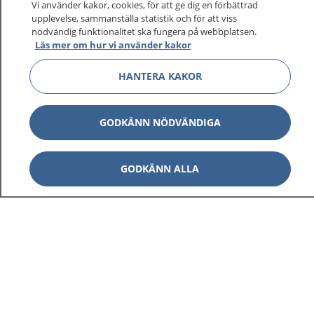
sjukvårdsrådgivning dygnet runt.
Vi använder kakor, cookies, för att ge dig en förbättrad
upplevelse, sammanställa statistik och för att viss
1177 ger dig råd när du vill må bättre.
nödvändig funktionalitet ska fungera på webbplatsen.
Läs mer om hur vi använder kakor
HANTERA KAKOR
Show co
1177 på flera språk
GODKÄNN NÖDVÄNDIGA
Show co
Om 1177
GODKÄNN ALLA
Show co
Kontakt
Behandling av personuppgifter
Hantering av kakor