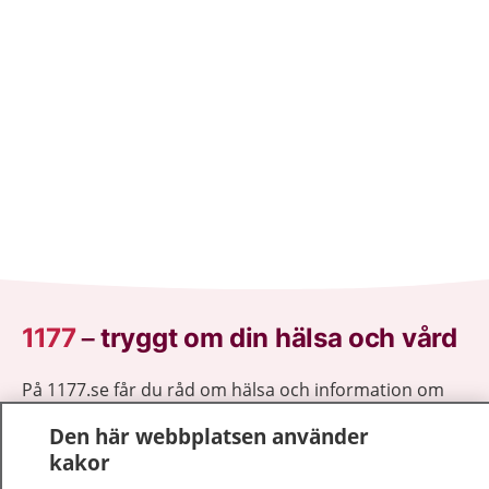
1177
–
tryggt om din hälsa och vård
På 1177.se får du råd om hälsa och information om
sjukdomar och vilka mottagningar du kan kontakta.
Den här webbplatsen använder
Logga in för att läsa din journal och göra dina
kakor
vårdärenden. Ring telefonnummer 1177 för