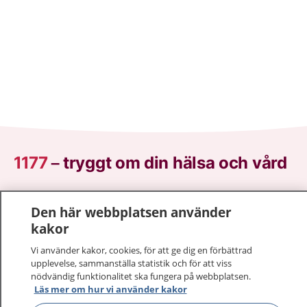
1177
–
tryggt om din hälsa och vård
På 1177.se får du råd om hälsa och information om
Den här webbplatsen använder
sjukdomar och vilka mottagningar du kan kontakta.
kakor
Logga in för att läsa din journal och göra dina
vårdärenden. Ring telefonnummer 1177 för
Vi använder kakor, cookies, för att ge dig en förbättrad
sjukvårdsrådgivning dygnet runt.
upplevelse, sammanställa statistik och för att viss
nödvändig funktionalitet ska fungera på webbplatsen.
1177 ger dig råd när du vill må bättre.
Läs mer om hur vi använder kakor