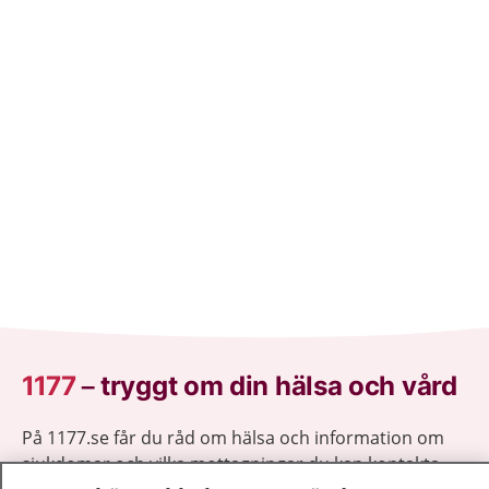
1177
–
tryggt om din hälsa och vård
På 1177.se får du råd om hälsa och information om
sjukdomar och vilka mottagningar du kan kontakta.