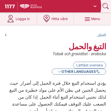
Du har valt region
Blekinge
.
To start page for 1177
at 1177.se
at 1177.se
Menu
Logga in
Hitta vård
الحَمْل
التبغ والحمل
Tobak och graviditet - arabiska
Lättläst svenska
OTHER LANGUAGES
يؤدي استخدام التبغ خلال فترة الحمل إلى أضرار. حيث
يحصل الجنين في بطن الأم على مواد خطيرة من التبغ.
لذلك تجنبي استخدام التبغ أثناء الحمل. إذا كان من
الصعب عليك التوقف فيمكنك الحصول على مساعدة.
يوجد التبغ في السجائر من جملة أمور أخرى.