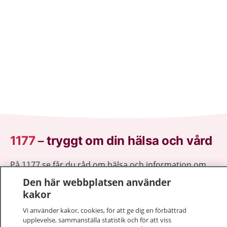
1177
–
tryggt om din hälsa och vård
På 1177.se får du råd om hälsa och information om
sjukdomar och vilka mottagningar du kan kontakta.
Den här webbplatsen använder
Logga in för att läsa din journal och göra dina
kakor
vårdärenden. Ring telefonnummer 1177 för
Vi använder kakor, cookies, för att ge dig en förbättrad
sjukvårdsrådgivning dygnet runt.
upplevelse, sammanställa statistik och för att viss
1177 ger dig råd när du vill må bättre.