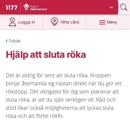
Du har valt region
Västmanland
.
Till startsidan för 1177
på 1177.se
på 1177.se
Meny
Logga in
Hitta vård
Tobak
Hjälp att sluta röka
Det är aldrig för sent att sluta röka. Kroppen
börjar återhämta sig nästan direkt när du gör ett
rökstopp. Det viktigaste för dig som planerar att
sluta röka, är att du själv verkligen vill. Råd och
stöd ökar också möjligheterna att lyckas sluta
röka och att förbli rökfri.