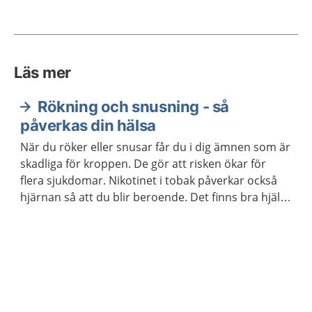
Läs mer
Rökning och snusning - så
påverkas din hälsa
När du röker eller snusar får du i dig ämnen som är
skadliga för kroppen. De gör att risken ökar för
flera sjukdomar. Nikotinet i tobak påverkar också
hjärnan så att du blir beroende. Det finns bra hjälp
att få om du vill ha hjälp att sluta röka eller snusa.