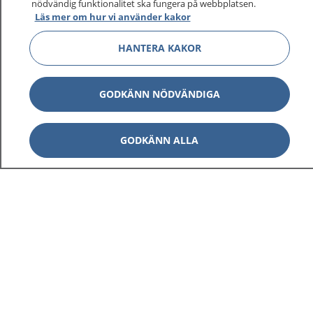
nödvändig funktionalitet ska fungera på webbplatsen.
Läs mer om hur vi använder kakor
HANTERA KAKOR
Visa inn
1177 på flera språk
GODKÄNN NÖDVÄNDIGA
Visa inn
Om 1177
GODKÄNN ALLA
Visa inn
Kontakt
Behandling av personuppgifter
Hantering av kakor
Inställningar för kakor