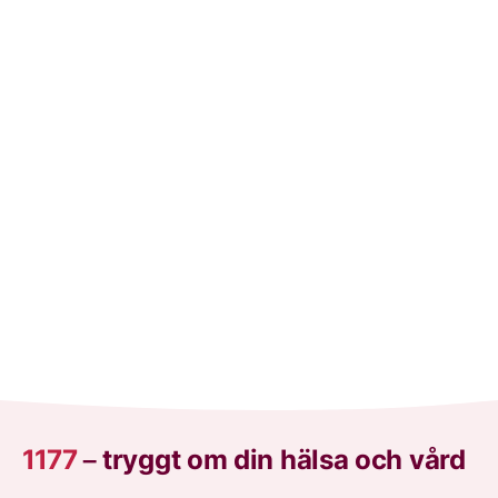
0 fler träffar inlästa. Visar totalt 9 av 9.
1177
–
tryggt om din hälsa och vård