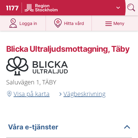
Du har valt region
Stockholms län
.
Till startsidan för 1177
på 1177.se
på 1177.se
Meny
Logga in
Hitta vård
Blicka Ultraljudsmottagning, Täby
Saluvägen 1, TÄBY
Visa på karta
Vägbeskrivning
Våra e-tjänster