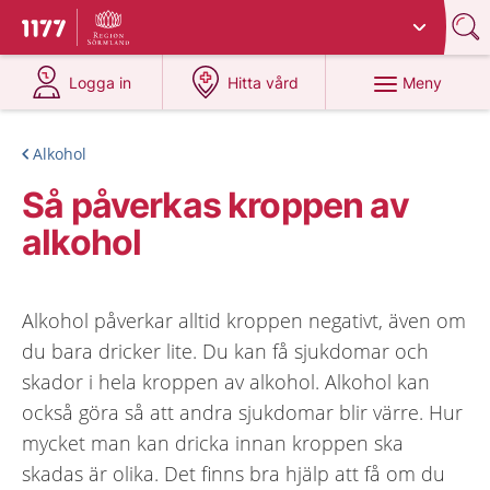
Du har valt region
Sörmland
.
Till startsidan för 1177
på 1177.se
på 1177.se
Meny
Logga in
Hitta vård
Alkohol
Så påverkas kroppen av
alkohol
Alkohol påverkar alltid kroppen negativt, även om
du bara dricker lite. Du kan få sjukdomar och
skador i hela kroppen av alkohol. Alkohol kan
också göra så att andra sjukdomar blir värre. Hur
mycket man kan dricka innan kroppen ska
skadas är olika. Det finns bra hjälp att få om du