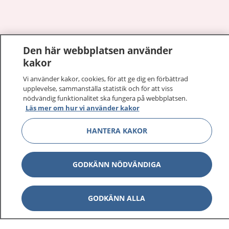
Visa inn
Den här webbplatsen använder
1177 på flera språk
kakor
Visa inn
Om 1177
Vi använder kakor, cookies, för att ge dig en förbättrad
upplevelse, sammanställa statistik och för att viss
nödvändig funktionalitet ska fungera på webbplatsen.
Visa inn
Kontakt
Läs mer om hur vi använder kakor
HANTERA KAKOR
Behandling av personuppgifter
GODKÄNN NÖDVÄNDIGA
Hantering av kakor
GODKÄNN ALLA
Inställningar för kakor