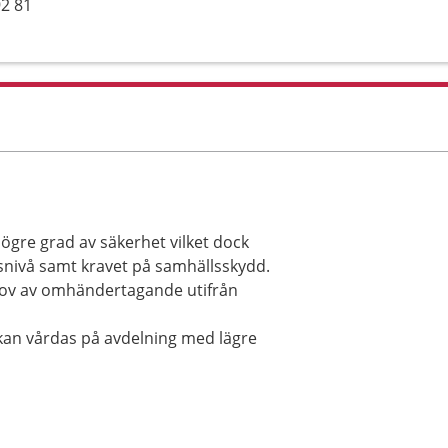
92 81
ögre grad av säkerhet vilket dock
nsnivå samt kravet på samhällsskydd.
hov av omhändertagande utifrån
kan vårdas på avdelning med lägre