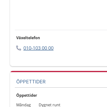
Växeltelefon
010-103 00 00
ÖPPETTIDER
Öppettider
Öppettider
Kommentarer
Måndag
Dygnet runt
Dag