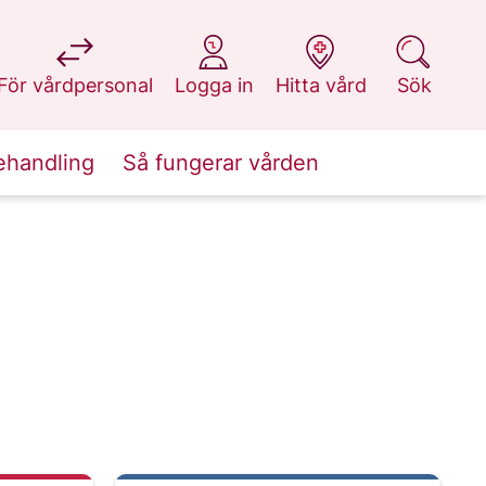
på 1177.se
på 1177.se
på 1177.se
på 1177.se
För vårdpersonal
Logga in
Hitta vård
Sök
ehandling
Så fungerar vården