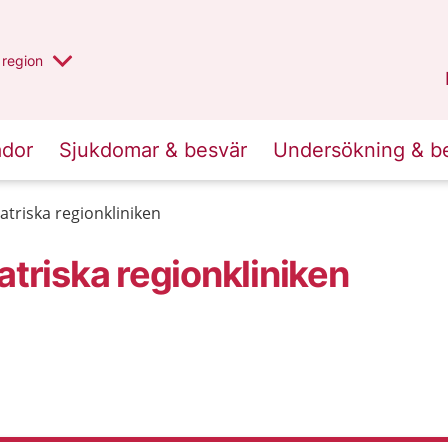
har valt region
en annan
region
Östergötland
.
ador
Sjukdomar & besvär
Undersökning & b
atriska regionkliniken
atriska regionkliniken