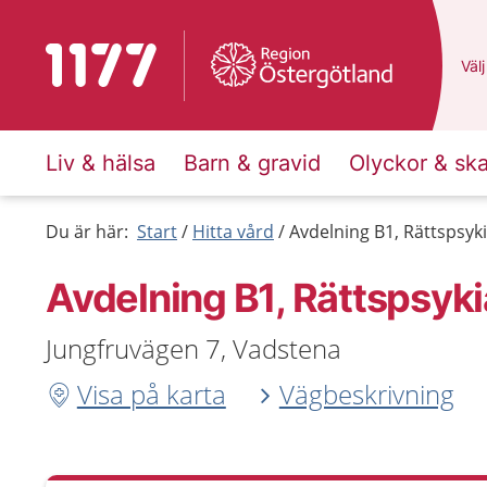
Till startsidan för 1177
Du 
Välj
Liv & hälsa
Barn & gravid
Olyckor & sk
Du är här:
Start
Hitta vård
Avdelning B1, Rättspsyki
Avdelning B1, Rättspsyki
Jungfruvägen 7, Vadstena
Visa på karta
Vägbeskrivning