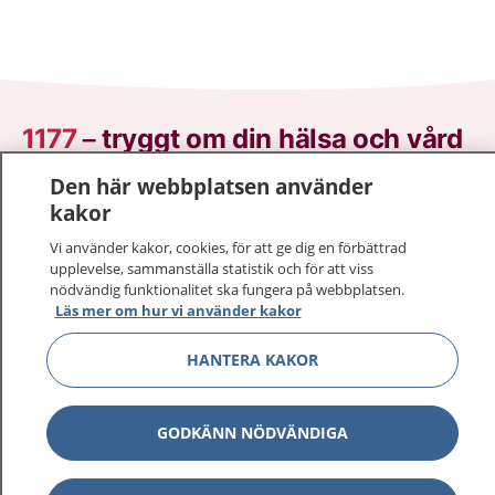
1177
–
tryggt om din hälsa och vård
Den här webbplatsen använder
På 1177.se får du råd om hälsa och information om
kakor
sjukdomar och vilka mottagningar du kan kontakta.
Logga in för att läsa din journal och göra dina
Vi använder kakor, cookies, för att ge dig en förbättrad
vårdärenden. Ring telefonnummer 1177 för
upplevelse, sammanställa statistik och för att viss
nödvändig funktionalitet ska fungera på webbplatsen.
sjukvårdsrådgivning dygnet runt.
Läs mer om hur vi använder kakor
1177 ger dig råd när du vill må bättre.
HANTERA KAKOR
GODKÄNN NÖDVÄNDIGA
Visa inn
1177 på flera språk