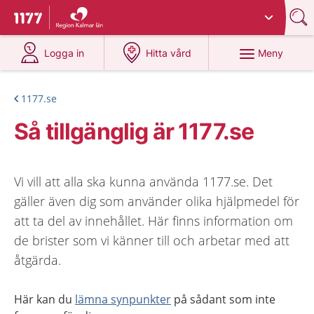
Du har valt region
Kalmar län
.
Till startsidan för 1177
på 1177.se
på 1177.se
Meny
Logga in
Hitta vård
1177.se
Så tillgänglig är 1177.se
Vi vill att alla ska kunna använda 1177.se. Det
gäller även dig som använder olika hjälpmedel för
att ta del av innehållet. Här finns information om
de brister som vi känner till och arbetar med att
åtgärda.
Här kan du
lämna synpunkter
på sådant som inte