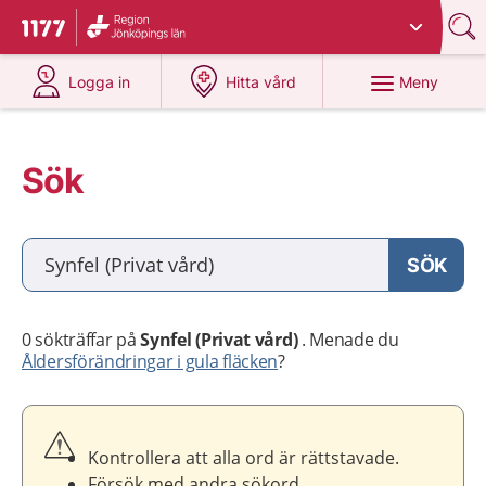
Du har valt region
Jönköpings län
.
Till startsidan för 1177
på 1177.se
på 1177.se
Meny
Logga in
Hitta vård
Sök
Vad söker du?
SÖK
0
sökträffar på
Synfel (Privat vård)
.
Menade du
Åldersförändringar i gula fläcken
?
Kontrollera att alla ord är rättstavade.
Försök med andra sökord.