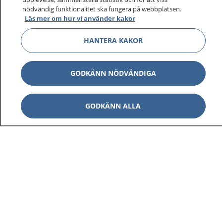
1177 ger dig råd när du vill må bättre.
nödvändig funktionalitet ska fungera på webbplatsen.
Läs mer om hur vi använder kakor
HANTERA KAKOR
Visa inn
1177 på flera språk
GODKÄNN NÖDVÄNDIGA
Visa inn
Om 1177
GODKÄNN ALLA
Visa inn
Kontakt
Behandling av personuppgifter
Hantering av kakor
Inställningar för kakor