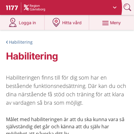
Du har valt region
Gävleborg
.
Till startsidan för 1177
på 1177.se
på 1177.se
Meny
Logga in
Hitta vård
Habilitering
Habilitering
Habiliteringen finns till för dig som har en
bestående funktionsnedsättning. Där kan du och
dina närstående få stöd och träning för att klara
av vardagen så bra som möjligt.
Målet med habiliteringen är att du ska kunna vara så
självständig det går och känna att du själv har
möjlighet att påverka ditt liv.