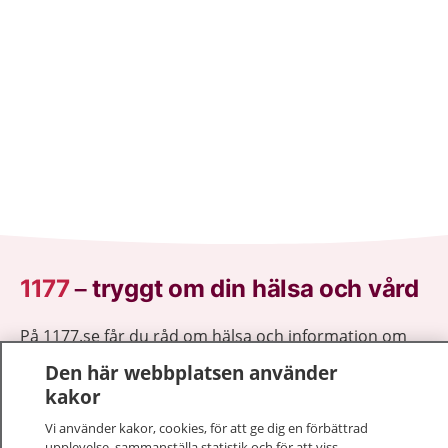
1177
–
tryggt om din hälsa och vård
På 1177.se får du råd om hälsa och information om
sjukdomar och vilka mottagningar du kan kontakta.
Den här webbplatsen använder
Logga in för att läsa din journal och göra dina
kakor
vårdärenden. Ring telefonnummer 1177 för
Vi använder kakor, cookies, för att ge dig en förbättrad
sjukvårdsrådgivning dygnet runt.
upplevelse, sammanställa statistik och för att viss