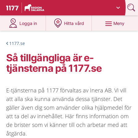
Du har valt region
Dalarna
.
Till startsidan för 1177
på 1177.se
på 1177.se
Meny
Logga in
Hitta vård
1177.se
Så tillgängliga är e-
tjänsterna på 1177.se
E-tjänsterna på 1177 förvaltas av Inera AB. Vi vill
att alla ska kunna använda dessa tjänster. Det
gäller även dig som använder olika hjälpmedel för
att ta del av innehållet. Här finns information om
de brister som vi känner till och arbetar med att
åtgärda.