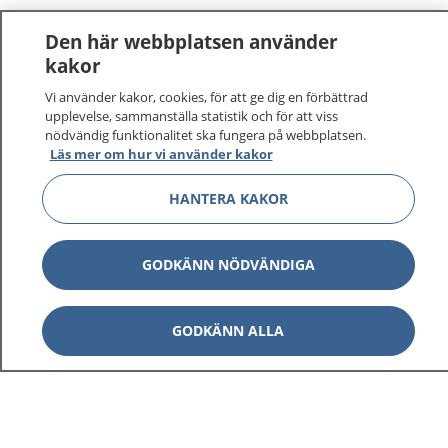
Den här webbplatsen använder
kakor
Vi använder kakor, cookies, för att ge dig en förbättrad
1177
–
tryggt om din hälsa och vård
upplevelse, sammanställa statistik och för att viss
nödvändig funktionalitet ska fungera på webbplatsen.
Läs mer om hur vi använder kakor
På 1177.se får du råd om hälsa och information om
sjukdomar och vilka mottagningar du kan kontakta.
HANTERA KAKOR
Logga in för att läsa din journal och göra dina
vårdärenden. Ring telefonnummer 1177 för
sjukvårdsrådgivning dygnet runt.
GODKÄNN NÖDVÄNDIGA
1177 ger dig råd när du vill må bättre.
GODKÄNN ALLA
Visa inn
1177 på flera språk