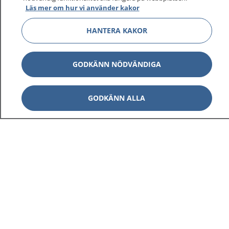
Läs mer om hur vi använder kakor
HANTERA KAKOR
Visa inn
1177 på flera språk
GODKÄNN NÖDVÄNDIGA
Visa inn
Om 1177
GODKÄNN ALLA
Visa inn
Kontakt
Behandling av personuppgifter
Hantering av kakor
Inställningar för kakor