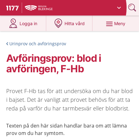
Du har valt region
Blekinge
.
Till startsidan för 1177
på 1177.se
på 1177.se
Meny
Logga in
Hitta vård
Urinprov och avföringsprov
Avföringsprov: blod i
avföringen, F-Hb
Provet F-Hb tas för att undersöka om du har blod
i bajset. Det är vanligt att provet behövs för att ta
reda på varför du har tarmbesvär eller blodbrist.
Texten på den här sidan handlar bara om att lämna
prov om du har symtom.