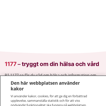
1177
–
tryggt om din hälsa och vård
På 1177.se får du råd om hälsa och information om
sjukdomar och vilka mottagningar du kan kontakta.
Den här webbplatsen använder
Logga in för att läsa din journal och göra dina
kakor
vårdärenden. Ring telefonnummer 1177 för
Vi använder kakor, cookies, för att ge dig en förbättrad
sjukvårdsrådgivning dygnet runt.
upplevelse, sammanställa statistik och för att viss
1177 ger dig råd när du vill må bättre.
nödvändig funktionalitet ska fungera på webbplatsen.