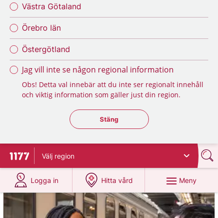
Västra Götaland
Örebro län
Östergötland
Jag vill inte se någon regional information
Obs! Detta val innebär att du inte ser regionalt innehåll
och viktig information som gäller just din region.
Stäng regionsväljaren
Stäng
Välj
region
Till startsidan för 1177
på 1177.se
på 1177.se
Meny
Logga in
Hitta vård
1177