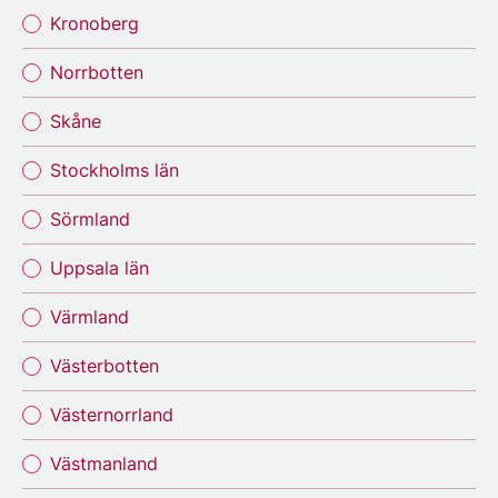
Kronoberg
Norrbotten
Skåne
Stockholms län
Sörmland
Uppsala län
Värmland
Västerbotten
Västernorrland
Västmanland