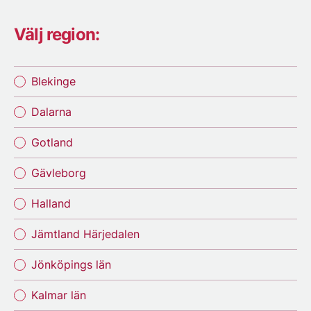
Välj region:
Blekinge
Dalarna
Gotland
Gävleborg
Halland
Jämtland Härjedalen
Jönköpings län
Kalmar län